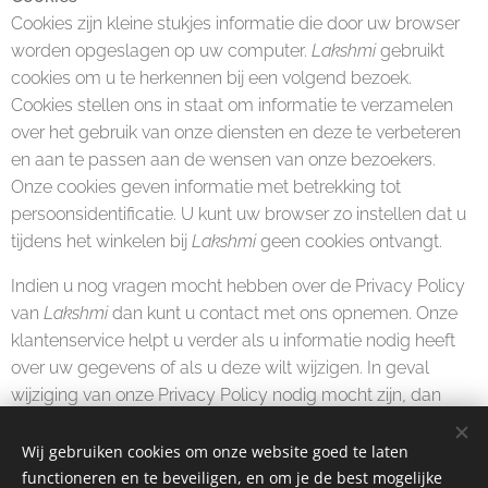
Cookies zijn kleine stukjes informatie die door uw browser
worden opgeslagen op uw computer.
Lakshmi
gebruikt
cookies om u te herkennen bij een volgend bezoek.
Cookies stellen ons in staat om informatie te verzamelen
over het gebruik van onze diensten en deze te verbeteren
en aan te passen aan de wensen van onze bezoekers.
Onze cookies geven informatie met betrekking tot
persoonsidentificatie. U kunt uw browser zo instellen dat u
tijdens het winkelen bij
Lakshmi
geen cookies ontvangt.
Indien u nog vragen mocht hebben over de Privacy Policy
van
Lakshmi
dan kunt u contact met ons opnemen. Onze
klantenservice helpt u verder als u informatie nodig heeft
over uw gegevens of als u deze wilt wijzigen. In geval
wijziging van onze Privacy Policy nodig mocht zijn, dan
vindt u op deze pagina altijd de meest recente informatie.
Wij gebruiken cookies om onze website goed te laten
functioneren en te beveiligen, en om je de best mogelijke